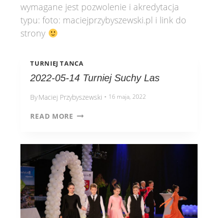
wymagane jest pozwolenie i akredytacja
typu: foto: maciejprzybyszewski.pl i link do
strony
TURNIEJ TANCA
2022-05-14 Turniej Suchy Las
By
Maciej Przybyszewski
16 maja, 2022
READ MORE