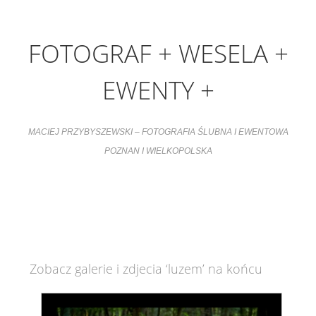
FOTOGRAF + WESELA +
EWENTY +
MACIEJ PRZYBYSZEWSKI – FOTOGRAFIA ŚLUBNA I EWENTOWA
POZNAN I WIELKOPOLSKA
Zobacz galerie i zdjecia ‘luzem’ na końcu