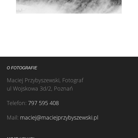
O FOTOGRAFIE
Maciej Przybyszewski, Fotograf
ul Wojskowa 3d/2, Poznań
Telefon:
797 595 408
Mail:
maciej@maciejprzybyszewski.pl