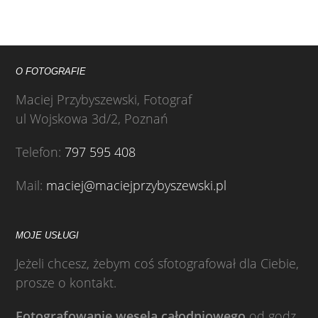
O FOTOGRAFIE
Maciej Przybyszewski, Fotograf
ul Wojskowa 3d/2, Poznań
Telefon:
797 595 408
Mail:
maciej@maciejprzybyszewski.pl
MOJE USŁUGI
Jeżeli chcesz, żebym coś sfotografował dla Ciebie,
prosze o kontakt.
Fotografowanie wesela całodniowego
od godz.