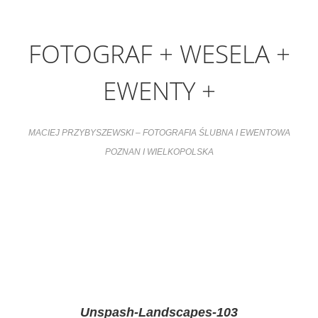
FOTOGRAF + WESELA +
EWENTY +
MACIEJ PRZYBYSZEWSKI – FOTOGRAFIA ŚLUBNA I EWENTOWA
POZNAN I WIELKOPOLSKA
Unspash-Landscapes-103