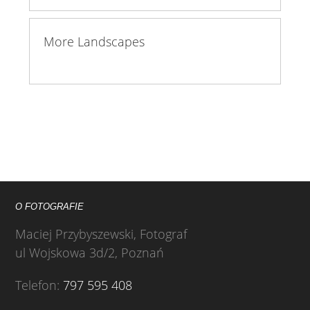
More Landscapes
O FOTOGRAFIE
Maciej Przybyszewski, Fotograf
ul Wojskowa 3d/2, Poznań
Telefon:
797 595 408