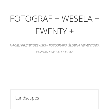
FOTOGRAF + WESELA +
EWENTY +
MACIEJ PRZYBYSZEWSKI – FOTOGRAFIA ŚLUBNA I EWENTOWA
POZNAN I WIELKOPOLSKA
Landscapes