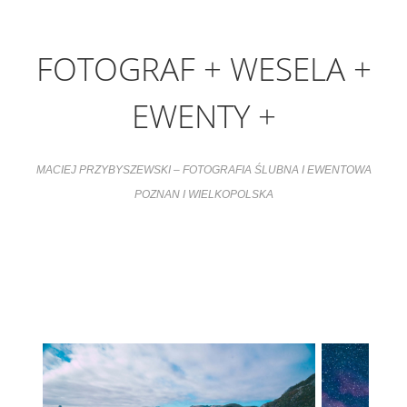
FOTOGRAF + WESELA +
EWENTY +
MACIEJ PRZYBYSZEWSKI – FOTOGRAFIA ŚLUBNA I EWENTOWA
POZNAN I WIELKOPOLSKA