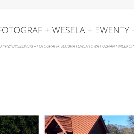
FOTOGRAF + WESELA + EWENTY 
J PRZYBYSZEWSKI – FOTOGRAFIA ŚLUBNA I EWENTOWA POZNAN I WIELKO