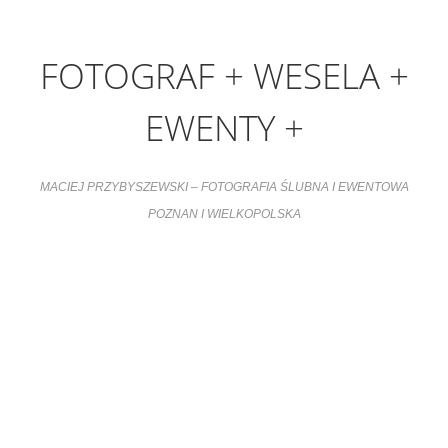
FOTOGRAF + WESELA +
EWENTY +
MACIEJ PRZYBYSZEWSKI – FOTOGRAFIA ŚLUBNA I EWENTOWA
POZNAN I WIELKOPOLSKA