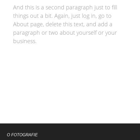
And this is a second paragraph just to fill
things out a bit. Again, just log in, go to
About page, delete this text, and add a
paragraph or two about yourself or your
business.
O FOTOGRAFIE