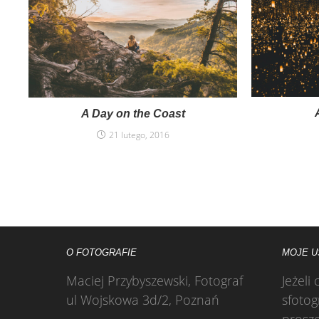
A Day on the Coast
21 lutego, 2016
O FOTOGRAFIE
MOJE U
Maciej Przybyszewski, Fotograf
Jeżeli
ul Wojskowa 3d/2, Poznań
sfotog
prosze