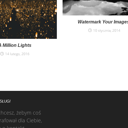
Watermark Your Image
10 stycznia, 2014
A Million Lights
14 lutego, 2016
SŁUGI
 chcesz, żebym coś
rafował dla Ciebie,
 o kontakt.